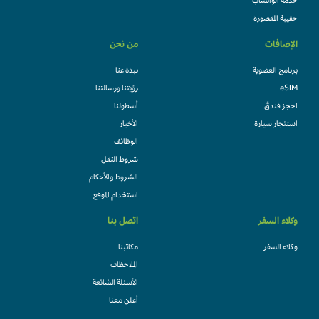
خدمة الواتساب
حقيبة المقصورة
الإضافات
من نحن
برنامج العضوية
نبذة عنا
eSIM
رؤيتنا ورسالتنا
احجز فندقً
أسطولنا
استئجار سيارة
الأخبار
الوظائف
شروط النقل
الشروط والأحكام
استخدام الموقع
وكلاء السفر
اتصل بنا
وكلاء السفر
مكاتبنا
الملاحظات
الأسئلة الشائعة
أعلن معنا