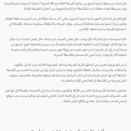
هل تبحث عن وجهة مميزة تجمع بين روائع الطبيعة الخلابة وعراقة التاريخ؟ تدعوك أذربيجان لتجربة فريدة
وغير مسبوقة لقضاء عطلة زاخرة بالأنشطة التراثية والترفيهية بين أحضان الطبيعة الفاتنة.
تقع باكو على الساحل الجنوبي لشبه جزيرة أبشرون، وهي أكبر مدينة مطلة على بحر قزوين ومنطقة القوقاز.
وتعتبر مركزًا علميًا وصناعيًا وثقافيًا لأذربيجان. وتوفر المدينة تراثًا وثقافة سوفيتية مذهلة، بالإضافة إلى
احتضانها لطبيعة ساحرة تخطف الأنفاس.
غالبًا ما يوصف مناخ باكو بأنه دافئ ورطب خلال فصل الصيف، بارد وجاف خلال فصل الشتاء حيث يتأثر
مناخها بالكتل الهوائية الباردة القطبية الاسكندنافية والمعتدلة من سيبيريا والضغط الجوي المرتفع من
وسط آسيا. وفي كل عام وبدءًا من شهر مايو وحتى نهاية شهر سبتمبر تنعم شواطئ باكو بأيام مشمسة
تجعلها أكثر الوجهات رواجاً لمحبي الاستجمام والأنشطة البحرية.
تزخر باكو بوجود العديد من المناطق الأثرية القديمة والمناظر الطبيعية الأخاذة حيث الجبال، والأنهار،
والشلالات، والبحيرات، والجبال المغطاة بالثلوج، وهذا ما يمكن الزائر لها من ممارسة العديد من الأنشطة
المختلفة كتسلق الجبال باستخدام الدراجات الرباعية، واستكشاف ثرواتها الطبيعية، والتجديف، وركوب
الخيل وغيرها من الأنشطة الرائعة لمحبي الإثارة والمغامرات.
وتحتضن العاصمة الأذربيجانية الكثير من الأزقة، والحصون، والمساجد والمباني التاريخية، بالإضافة إلى انها تضم
قصر الشروانشاهيين وبرج العذراء المدرجان في قائمة التراث العالمي لليونسكو. وباكو ليست مجرد موقع
تاريخي فسحب وإنما مركز حضاري وثقافي نابض بالحياة.