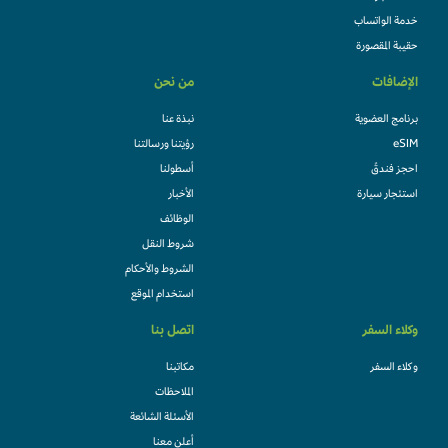
خدمة الواتساب
حقيبة المقصورة
الإضافات
من نحن
برنامج العضوية
نبذة عنا
eSIM
رؤيتنا ورسالتنا
احجز فندقً
أسطولنا
استئجار سيارة
الأخبار
الوظائف
شروط النقل
الشروط والأحكام
استخدام الموقع
وكلاء السفر
اتصل بنا
وكلاء السفر
مكاتبنا
الملاحظات
الأسئلة الشائعة
أعلن معنا