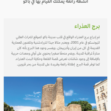
أنشطة رائعة يمكنك القيام بها في باكو
برج العذراء
تم إدراج برج العذراء الواقع في قلب مدينة باكو كموقع للتراث العالمي
لليونسكو في عام 2001، ويعتبر مثالا جيدًا للزرادشتية وللفنون المعمارية
القديمة في كل من إيران وأذربيجان. ويفسر وجود هذا البرج بأنه كان
منارةً لمراقبة المدينة. ويضم متحفًا صغيرا يحتوي على أواني ومعدات حربية
بالإضافة إلى وجود شاشات تعرض قصة القلعة وحكاية البنت العذراء.
كما توفر قمة البرج إطلالة رائعة وفريدة على المدينة من بحر قزوين.