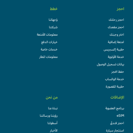
احجز
خطط
احجز رحلتك
وُجهاتنا
احجز مقعدك
شبكتنا
اختر وجبتك
معلومات الأمتعة
امتعة إضافية
خيارات الدفع
حقيبة إكسبريس
خدمات خاصة
خدمة الأولوية
معلومات المطار
بيانات تسجيل الوصول
حفظ الحجز
خدمة الواتساب
حقيبة المقصورة
الإضافات
من نحن
برنامج العضوية
نبذة عنا
eSIM
رؤيتنا ورسالتنا
احجز فندقً
أسطولنا
استئجار سيارة
الأخبار