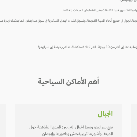
بل تريبفيتش.
ا بوتقة تنصهر فيها الثقافات بطريقة تعايش الديانات المختلفة.
لمدينة. تجول في جميع أنحاء المدينة القديمة، وتسوق لشراء الهدايا التذكارية في سوق سرايففو ، كما يمكنك زيارة
ستكشاف تذاكر رخيصة إلى سراييفو!
أهم الأماكن السياحية
الجبال
تقع سراييفو وسط الجبال التي تبرز قممها الشاهقة حول
المدينة، وأشهرها تريبيفيتش وياهورينا وإيجمان