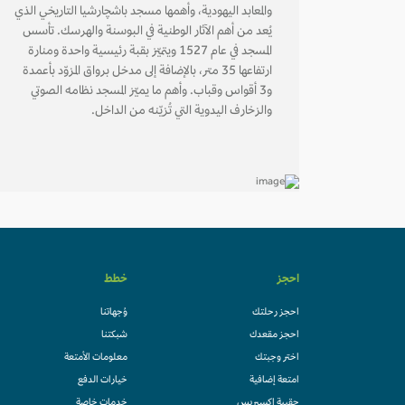
والمعابد اليهودية، وأهمها مسجد باشچارشيا التاريخي الذي
يُعد من أهم الآثار الوطنية في البوسنة والهرسك. تأسس
المسجد في عام 1527 ويتميّز بقبة رئيسية واحدة ومنارة
ارتفاعها 35 متر، بالإضافة إلى مدخل برواق المزوّد بأعمدة
و3 أقواس وقباب. وأهم ما يميّز المسجد نظامه الصوتي
والزخارف اليدوية التي تُزيّنه من الداخل.
احجز
خطط
احجز رحلتك
وُجهاتنا
احجز مقعدك
شبكتنا
اختر وجبتك
معلومات الأمتعة
امتعة إضافية
خيارات الدفع
حقيبة إكسبريس
خدمات خاصة