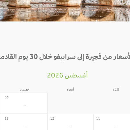
أسعار من فجيرة إلى سراييفو خلال 30 يوم القادمة
أغسطس 2026
ثلاثاء
أربعاء
خميس
05
04
06
-
-
-
13
12
11
-
-
-