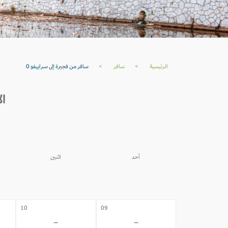
الرئيسية
>
سافر
>
سافر من فجيرة إلى سراييفو 0
ال
أحد
اثنين
03
02
-
-
10
09
-
-