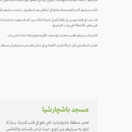
سراييفو ، عاصمة البوسنة والهرسك ، تقع في الوادي الضيق لنهر ميلياكا عند سفح ج
كانت سراييفو أكبر وأهم مدينة عثمانية في البلقان بعد اسطنبول. عُرفت سراييفو بأنه
قد ترغب في قضاء يومين إلى ثلاثة أيام في المدينة للتأكد من أنك قد غطيت ما تخبئه ا
هي بعض الأنشطة التي يجب القيام بها.
تقدم لك سراييفو طقس معتدل مع صيف دافئ وممتع يتبعه شتاء ثلجي بارد.
طيران السلام هي أول شركة طيران اقتصادي في عمان تطير من سراييفو إلى مسقط وما بعدها إلى أكثر من 20 وجهة ، انقر أدناه لا
مسجد باشچارشيا
تعتبر منطقة باشچارشيا، التي تقع في قلب المدينة، رمزًا لما
تتميّز به سراييفو من تنوع، حيث تزخر بالمساجد والكنائس