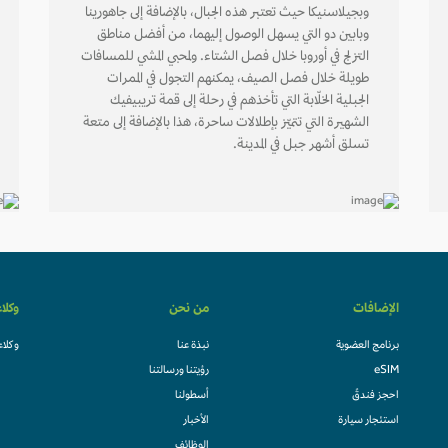
وبجيلاسنيكا حيث تعتبر هذه الجبال، بالإضافة إلى جاهورينا
وبابين دو التي يسهل الوصول إليهما، من أفضل مناطق
التزلج في أوروبا خلال فصل الشتاء. ولمحبي المشي للمسافات
طويلة خلال فصل الصيف، يمكنهم التجول في الممرات
الجبلية الخلّابة التي تأخذهم في رحلة إلى قمة تريبيفيك
الشهيرة التي تتميّز بإطلالات ساحرة، هذا بالإضافة إلى متعة
تسلق أشهر جبل في المدينة.
الإضافات
من نحن
وكلا
برنامج العضوية
نبذة عنا
وكلاء
eSIM
رؤيتنا ورسالتنا
احجز فندقً
أسطولنا
استئجار سيارة
الأخبار
الوظائف