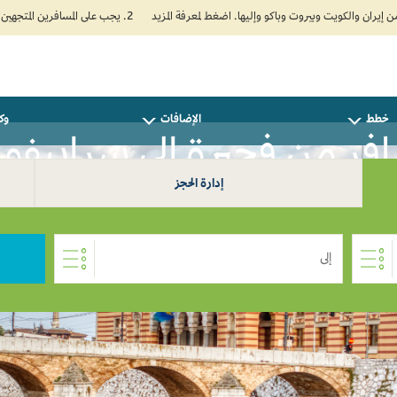
2. يجب على المسافرين المتجهين إلى الهند تعبئة نموذج الإقرار الصحي الذاتي (Air Suvidha) الإلزامي قبل موعد الوصول بـ 24 ساعة على الأقل. اضغط هنا للدخول إلى بوابة Air Suvidha.
خطط
الإضافات
وكل
فر من فجيرة إلى سراييفو 0
إدارة الحجز
إلى