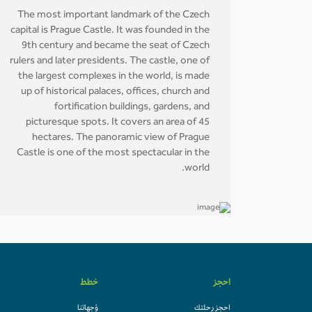
The most important landmark of the Czech
capital is Prague Castle. It was founded in the
9th century and became the seat of Czech
rulers and later presidents. The castle, one of
the largest complexes in the world, is made
up of historical palaces, offices, church and
fortification buildings, gardens, and
picturesque spots. It covers an area of 45
hectares. The panoramic view of Prague
Castle is one of the most spectacular in the
world.
احجز
خطط
احجز رحلتك
وُجهاتنا