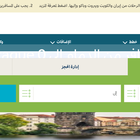
2. يجب على المسافرين المتجهين إلى الهند تعبئة نموذج الإقرار الصحي الذاتي (Air Suvidha) الإلزامي قبل موعد الوصول بـ 24 ساعة على الأقل. اضغط هنا للدخول إلى بوابة Air Suvidha.
خطط
الإضافات
وكل
 من الدمام إلى Prague 0
إدارة الحجز
إلى