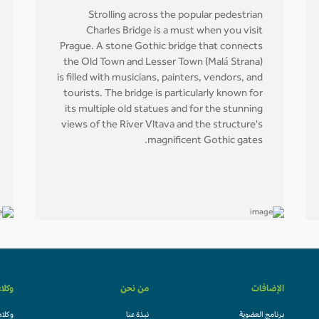
Strolling across the popular pedestrian
Charles Bridge is a must when you visit
Prague. A stone Gothic bridge that connects
the Old Town and Lesser Town (Malá Strana)
is filled with musicians, painters, vendors, and
tourists. The bridge is particularly known for
its multiple old statues and for the stunning
views of the River Vltava and the structure's
magnificent Gothic gates.
الإضافات
من نحن
وكلا
برنامج العضوية
نبذة عنا
وكلاء