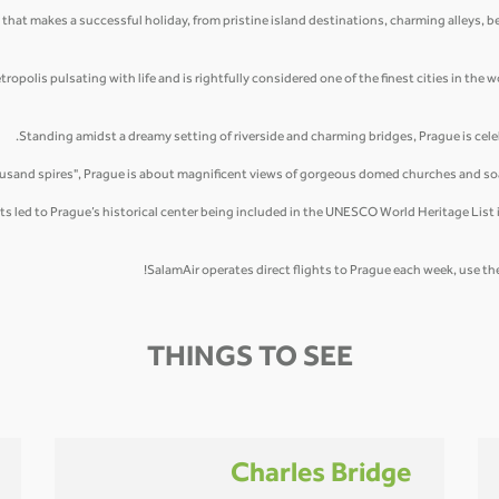
 that makes a successful holiday, from pristine island destinations, charming alleys, b
opolis pulsating with life and is rightfully considered one of the finest cities in the w
Standing amidst a dreamy setting of riverside and charming bridges, Prague is celeb
thousand spires", Prague is about magnificent views of gorgeous domed churches and soa
led to Prague’s historical center being included in the UNESCO World Heritage List in
SalamAir operates direct flights to Prague each week, use the
THINGS TO SEE
Charles Bridge