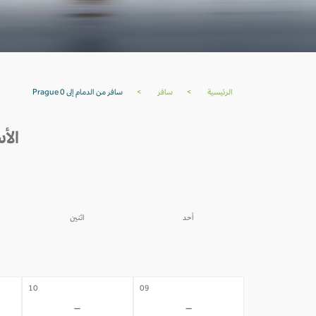
الرئيسية
>
سافر
>
سافر من الدمام إلى Prague 0
الأسعار
أحد
اثنين
03
02
-
-
10
09
-
-