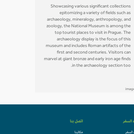
Showcasing various significant collections
epitomizing a variety of fields such as
archaeology, mineralogy, anthropology, and
zoology, the National Museum is among the
top tourist places to visit in Prague. The
archaeology display is the focus of this
museum and includes Roman artifacts of the
first and second centuries. Visitors can
marvel at giant bronze and early iron age finds
in the archaeology section too.
ء السفر
اتصل بنا
 السفر
مكاتبنا