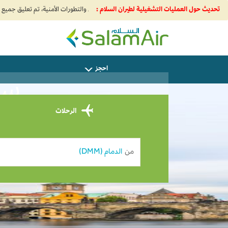
1. نظرًا للقيود المفروضة على المجال الجوي الإقليمي والتطورات الأمنية، تم تعليق جميع الرحلات من إيران والكويت وبيروت وباكو وإليها. اضغط لمعرفة المزيد
تحديث حول العمليات التشغيلية لطيران السلام :
SalamAir
احجز
سافر
الرحلات
من