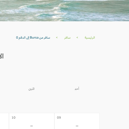
الرئيسية
>
سافر
>
سافر من Bursa إلى الدقم 0
الأسعا
أحد
اثنين
03
02
-
-
10
09
-
-