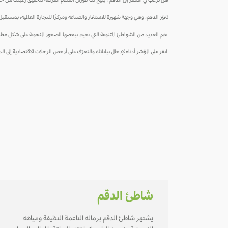
هل ترغب في السفر إلى الدقم؟ يتيح لك طيران السلام الفرصة لتحقيق رغبتك من خ
تتميّز الدقم، وهي وجهة شهيرة للاستثمار والصناعة ومركزًا للتجارة العالمية، بمستق
تضم العديد من الشواطئ المتنوعة التي تحيط ببعضها الصخور المنحوتة على شكل مظل
انقر على المؤشر أدناه لإدخال بياناتك والتعرّف على أرخص الرحلات الاقتصادية إلى ال
شاطئ الدقم
يشتهر شاطئ الدقم برماله الناعمة النظيفة ومياهه