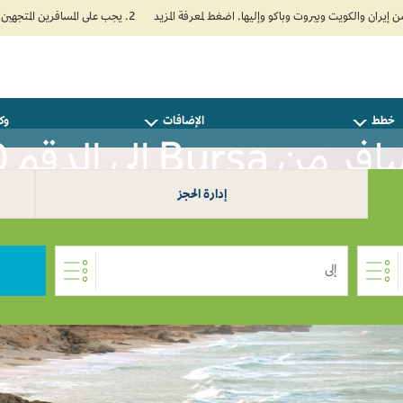
2. يجب على المسافرين المتجهين إلى الهند تعبئة نموذج الإقرار الصحي الذاتي (Air Suvidha) الإلزامي قبل موعد الوصول بـ 24 ساعة على الأقل. اضغط هنا للدخول إلى بوابة Air Suvidha.
خطط
الإضافات
وكل
ر من Bursa إلى الدقم 0
إدارة الحجز
إلى