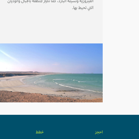
الفيروزية ونسيمه البارد، كما تتميّز المنطقة بالجبال والوديان
التي تحيط بها.
احجز
خطط