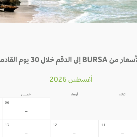
ر من BURSA إلى الدقم خلال 30 يوم القادمة
أغسطس 2026
ثلاثاء
أربعاء
خميس
05
04
06
-
-
-
13
12
11
-
-
-