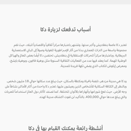
أسباب تدفعك لزيارة دكا
تعتبر دكا عاصمة بنغلاديش وأكبر مدنها. وتشتهر باعتبارها مركزاً ثقافياً واقتصادياً للبلاد، حيث تضم
مجموعة واسعة من التراث المعماري بدءًا من آثار الإمبراطورية المغولية وصولاً إلى المباني الاستعمارية
البريطانية. وباعتبارها مركزاً للحركات الإستقلالية في بنغلاديش، تحتضن دكا أيضًا بعض المعالم والهياكل
الوطنية المهمة. كما يعقد فيها عدد من الفعاليات الثقافية السنوية مثل بوهيلا فالجون، وبوهيلا بايشخ،
ومعرض إيكوش للكتاب الذي يضفي نكهة فريدة للمدينة.
ودكا هي مدينة مزدهر، نابضة بالحياة ومكتظة بالسكان، حيث يبلغ عدد سكانها حوالي 18 مليون شخص.
وبالنظر إلى الكثافة السكانية للأشخاص الذين يعيشون عليها، تعتبر دكا واحدة من أكثر الأماكن نشاطاً على
وجه الأرض. حيث تعجّ شوراعها وأنهاراها بالألوان المختلفة. كما تصنف كأكثر دول العالم استخداماً للعربات
والتي يبلغ عددها حوالي 400,000. بالتأكيد لن تفوت اكتشاف مدينة كهذه.
أنشطة رائعة يمكنك القيام بها في دكا