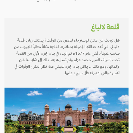
قلعة لالباغ
هل تبحث عن مكان للإسترخاء لبعض من الوقت؟ يمكنك زيارة قلعة
لالباغ. التي تُعد حدائقها الجميلة بمناظرها الخلابة مكاناً مثالياً للهروب من
صخب المدينة. ففي عام 1677م تم البدء في بناء الجزء الأول من القلعة
تحت إشراف الأمير محمد عزام وتم تسليمه بعد ذلك إلى شايستا خان
لإكمالها. ومع ذلك، لم يكتمل بناء الجزء المتبقي منه نظراً لتكرار الوفيات في
الأسرة والتي اعتبرته فأل سييء عليها.