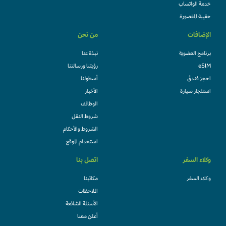
خدمة الواتساب
حقيبة المقصورة
الإضافات
من نحن
برنامج العضوية
نبذة عنا
eSIM
رؤيتنا ورسالتنا
احجز فندقً
أسطولنا
استئجار سيارة
الأخبار
الوظائف
شروط النقل
الشروط والأحكام
استخدام الموقع
وكلاء السفر
اتصل بنا
وكلاء السفر
مكاتبنا
الملاحظات
الأسئلة الشائعة
أعلن معنا