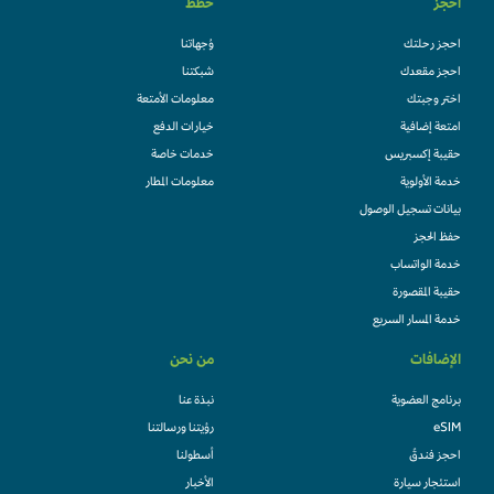
احجز
خطط
احجز رحلتك
وُجهاتنا
احجز مقعدك
شبكتنا
اختر وجبتك
معلومات الأمتعة
امتعة إضافية
خيارات الدفع
حقيبة إكسبريس
خدمات خاصة
خدمة الأولوية
معلومات المطار
بيانات تسجيل الوصول
حفظ الحجز
خدمة الواتساب
حقيبة المقصورة
خدمة المسار السريع
الإضافات
من نحن
برنامج العضوية
نبذة عنا
eSIM
رؤيتنا ورسالتنا
احجز فندقً
أسطولنا
استئجار سيارة
الأخبار