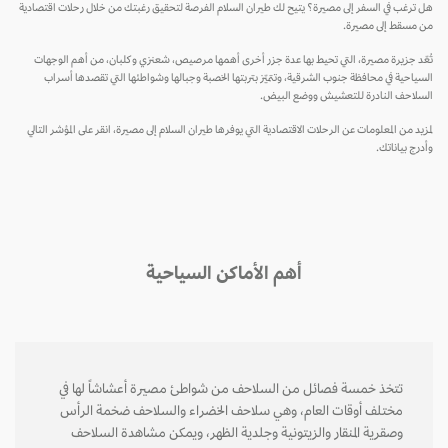
هل ترغب في السفر إلى مصيرة؟ يتيح لك طيران السلام الفرصة لتحقيق رغبتك من خلال رحلات اقتصادية
من مسقط إلى مصيرة.
تُعّد جزيرة مصيرة، التي تحيط بها عدة جزر أخرى أهمها مرصيص، شعنزي وكلبان، من أهم الوجهات
السياحية في محافظة جنوب الشرقية، وتتميّز بتربتها الخصبة وجبالها وشواطئها التي تقصدها أسراب
السلاحف النادرة للتعشيش ووضع البيض.
لمزيد من المعلومات عن الرحلات الاقتصادية التي يوفرها طيران السلام إلى مصيرة، انقر على المؤشر التالي
وأدرج بياناتك.
أهم الأماكن السياحية
تتخذ خمسة فصائل من السلاحف من شواطئ مصيرة أعشاشاً لها في
مختلف أوقات العام، وهي سلاحف الخضراء والسلاحف ضخمة الرأس
وصقرية المنقار والزيتونية وجلدية الظهر، ويمكن مشاهدة السلاحف