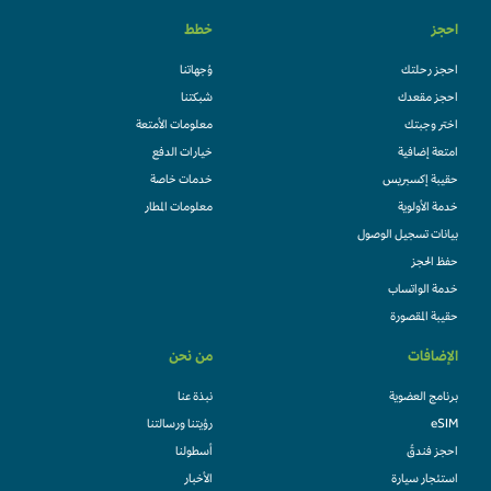
احجز
خطط
احجز رحلتك
وُجهاتنا
احجز مقعدك
شبكتنا
اختر وجبتك
معلومات الأمتعة
امتعة إضافية
خيارات الدفع
حقيبة إكسبريس
خدمات خاصة
خدمة الأولوية
معلومات المطار
بيانات تسجيل الوصول
حفظ الحجز
خدمة الواتساب
حقيبة المقصورة
الإضافات
من نحن
برنامج العضوية
نبذة عنا
eSIM
رؤيتنا ورسالتنا
احجز فندقً
أسطولنا
استئجار سيارة
الأخبار