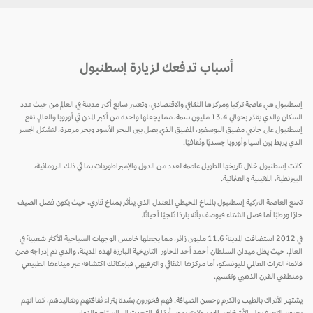
أسباب تدفعك لزيارة إسطنبول
إسطنبول هي عاصمة تركيا ومركزها الثقافي والاقتصادي، وتعتبر سابع أكبر مدينة في العالم من حيث عدد
السكان والذي يقدّر بحوالي 13.4 مليون نسمة، مما يجعلها واحدة من أكبر المدن في أوروبا والعالم. تقع
إسطنبول على جانبي مضيق البوسفور، المضيق الذي يصل بين البحر الأسود وبحر مرمرة، لتشكل الجسر
الذي يربط بين آسيا وأوروبا جسديًا وثقافيًا.
كانت إسطنبول خلال تاريخها الطويل عاصمة لعدد من الدول والإمبراطوريات بما في ذلك الرومانية،
البيزنطية، اللاتينية والعثمانية.
تتمتع العاصمة التركية إسطنبول بالمناخ المحيطي المعتدل الذي يتأثر بمناخ قاري، حيث يكون فصل الصيف
حارًا ورطبًا أما فصل الشتاء فيوصف بأنه باردًا ثلجيًا أحيانًا.
في 2012 استضافت المدينة 11.6 مليون زائر، مما يجعلها خامس الوجهات السياحية الأكثر شعبية في
العالم. حيث يظل ميدان السلطان أحمد أحد المحاور التاريخية البارزة لهذه المدينة، والذي تم إدراجه ضمن
قائمة التراث العالمي لليونسكو، أما مركزها الثقافي والترفيهي فبإمكانك اكتشافه عبر ميناءها الطبيعي
ومنطقتي القرن الذهبي وتقسيم.
يشتهر الأتراك بالطيب والكرم وحسن الضيافة. فهم فخورون بشدة بثراء ثقافتهم وتقاليدهم، كما انهم