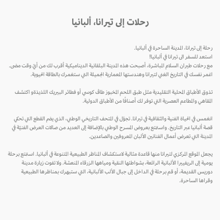
رحلات إلى تيرانا، ألبانيا
رحلة إلى تيرانا، المدينة الساحرة في ألبانيا.
استعد للسفر الى تيرانا في ألبانيا!
مع رحلات طيران السلام المباشرة، أصبحت هذه المدينة البلقانية الديناميكية أقرب لك من أيّ وقت مضى.
اغمر نفسك في التاريخ الغني لتيرانا وهندستها المعمارية الجميلة التي ستغمرك بالطاقة الحيوية.
تذوق الأطباق المحلية التقليدية مثل طبق اللحم المخبوز طاڤ كوسي أو فطائر البيريك اللذيذةو اكتشف
المقاهي والمطاعم العصرية التي توفر لك أصنافًا من الأطباق الدولية.
انغمس في الحياة الفنية والثقافية في تيرانا. تجوّل في المتحف التاريخي الوطني، الذي يضم القطع التي تحكي
قصة ألبانيا عبر التاريخ. واستمتع بعروض المسرح الوطني بالإضافة إلى العديد من صالات العرض الفنيّة في
المدينة التي تعرض أعمال الفنانين الألبان المعروفين والصاعدين.
يجعل الموقع المركزي لتيرانا منها قاعدة مثالية لاستكشاف المناظر الطبيعية المتنوعة في ألبانيا. استمتع برحلة
يومية إلى الريفييرا الألبانية الرائعة، بشواطئها النقية ومياهها الزرقاء المنعشة. ولا تفوت زيارة مدينة
دوريس القديمة، أو قم برحلة في الداخل إلى جبال الألب الألبانية، التي ستبهرك بمناظرها الطبيعية
وقراها الساحرة.