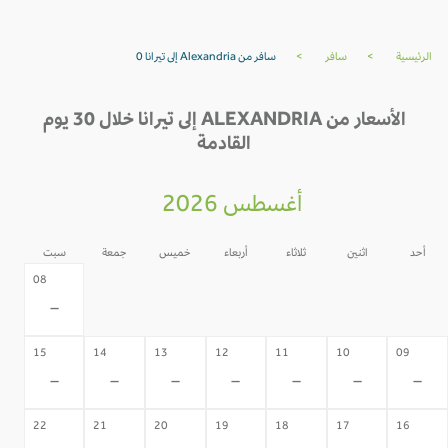
الرئيسية
>
سافر
>
سافر من Alexandria إلى تيرانا 0
الأسعار من ALEXANDRIA إلى تيرانا خلال 30 يوم
القادمة
أغسطس 2026
أحد
اثنين
ثلاثاء
أربعاء
خميس
جمعة
سبت
07
06
05
04
03
02
08
-
-
-
-
-
-
-
15
14
13
12
11
10
09
-
-
-
-
-
-
-
22
21
20
19
18
17
16