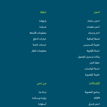
احجز
خطط
احجز رحلتك
وُجهاتنا
احجز مقعدك
شبكتنا
اختر وجبتك
معلومات الأمتعة
امتعة إضافية
خيارات الدفع
حقيبة إكسبريس
خدمات خاصة
خدمة الأولوية
معلومات المطار
بيانات تسجيل الوصول
حفظ الحجز
خدمة الواتساب
حقيبة المقصورة
الإضافات
من نحن
برنامج العضوية
نبذة عنا
eSIM
رؤيتنا ورسالتنا
احجز فندقً
أسطولنا