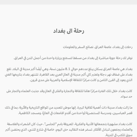
رحلة الى بغداد
رحلات إلى بغداد، عاصمة العراق. نصائح السفر والمعلومات
نوفر لك رحلة جوية مباشرة إلى بغداد من مسقط لتستمتع بزيارة واحدة من أجمل المدن في العراق.
بغداد هي عاصمة العراق بسكان يبلغ عددهم حوالي 8.1 مليون نسمة، وهي أيضًا أكبر مدينة في البلاد. تقع
بغداد على ضفاف نهر دجلة وتعتبر ثاني أكبر مدينة في العالم العربي بعد القاهرة. تشتهر بغداد بتاريخها الغني
الذي يعود إلى القرن الثامن و كانت مركزًا للثقافة الإسلامية والعربية على مدى قرون.
كانت بغداد خلال تلك الفترة مركزًا هامًا للثقافة والتجارة والفكر في العالم وقد جذبت العلماء والتجار على
حد سواء.
ما زالت بغداد مدينة ذات أهمية ثقافية كبيرة. إنها موطن للعديد من المواقع التاريخية والأثرية، بما في ذلك
قصر العباسيين، ومدرسة المستنصرية (واحدة من أقدم الجامعات في العالم)، ومسجد الكاظمية.
كانت بغداد مشهورة بتجمعاتها الأدبية والفكرية، المعروفة باسم "المجلس"، حيث كان الشعراء والفلاسفة
والعلماء يجتمعون لتبادل الأفكار. تستمر هذه التقاليد حتى اليوم، خاصة في شارع المتنبي، الذي يحتضن أكبر
سوق للكتب في المدينة.