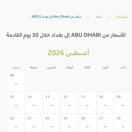
الرئيسية
>
سافر
>
سافر من Abu Dhabi إلى بغداد AED 0
الأسعار من ABU DHABI إلى بغداد خلال 30 يوم القادمة
أغسطس 2026
أحد
اثنين
ثلاثاء
أربعاء
خميس
جمعة
سبت
07
06
05
04
03
02
08
-
-
-
-
-
-
-
15
14
13
12
11
10
09
-
-
-
-
-
-
-
22
21
20
19
18
17
16
-
-
-
-
-
-
-