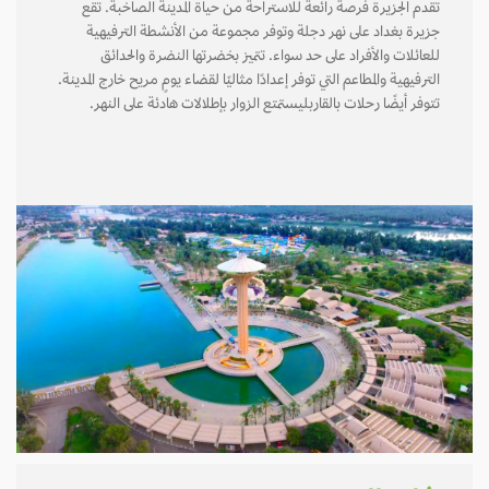
تقدم الجزيرة فرصة رائعة للاستراحة من حياة المدينة الصاخبة. تقع
جزيرة بغداد على نهر دجلة وتوفر مجموعة من الأنشطة الترفيهية
للعائلات والأفراد على حد سواء. تتميز بخضرتها النضرة والحدائق
الترفيهية والمطاعم التي توفر إعدادًا مثاليًا لقضاء يومٍ مريح خارج المدينة.
تتوفر أيضًا رحلات بالقاربليستمتع الزوار بإطلالات هادئة على النهر.