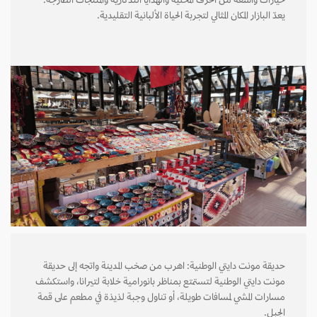
خيارات واسعة من الحرف المحلية والهدايا التذكارية والمنتجات الطازجة.
يعدّ البازار المكان المثالي لتجربة الحياة الألبانية التقليدية.
حديقة مونت دايتي الوطنية: اهرب من صخب المدينة واتجه إلى حديقة
مونت دايتي الوطنية لتستمتع بمناظر بانورامية خلابة لتيرانا، واستكشف
مسارات المشي لمسافات طويلة، أو تناول وجبة لذيذة في مطعم على قمة
الجبل.