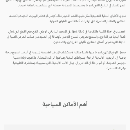
مع رحلات طيران السلام المباشرة، أصبحت هذه المدينة البلقانية الديناميكية أقرب لك من أيّ وقت مضى.
اغمر نفسك في التاريخ الغني لتيرانا وهندستها المعمارية الجميلة التي ستغمرك بالطاقة الحيوية.
تذوق الأطباق المحلية التقليدية مثل طبق اللحم المخبوز طاڤ كوسي أو فطائر البيريك اللذيذةو اكتشف
المقاهي والمطاعم العصرية التي توفر لك أصنافًا من الأطباق الدولية.
انغمس في الحياة الفنية والثقافية في تيرانا. تجوّل في المتحف التاريخي الوطني، الذي يضم القطع التي تحكي
قصة ألبانيا عبر التاريخ. واستمتع بعروض المسرح الوطني بالإضافة إلى العديد من صالات العرض الفنيّة في
المدينة التي تعرض أعمال الفنانين الألبان المعروفين والصاعدين.
يجعل الموقع المركزي لتيرانا منها قاعدة مثالية لاستكشاف المناظر الطبيعية المتنوعة في ألبانيا. استمتع برحلة
يومية إلى الريفييرا الألبانية الرائعة، بشواطئها النقية ومياهها الزرقاء المنعشة. ولا تفوت زيارة مدينة
دوريس القديمة، أو قم برحلة في الداخل إلى جبال الألب الألبانية، التي ستبهرك بمناظرها الطبيعية
وقراها الساحرة.
أهم الأماكن السياحية