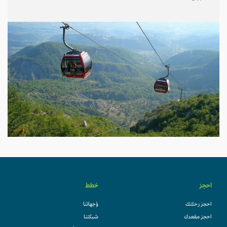
احجز
خطط
احجز رحلتك
وُجهاتنا
احجز مقعدك
شبكتنا