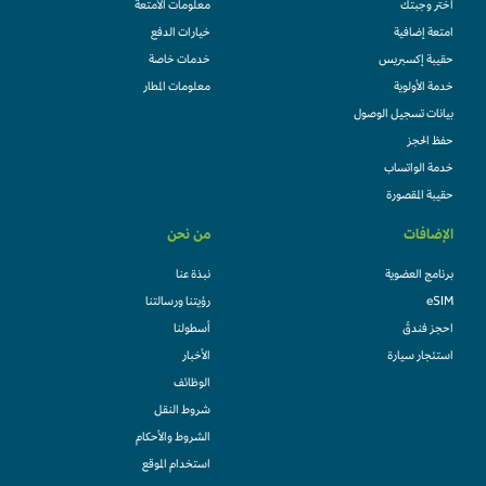
اختر وجبتك
معلومات الأمتعة
امتعة إضافية
خيارات الدفع
حقيبة إكسبريس
خدمات خاصة
خدمة الأولوية
معلومات المطار
بيانات تسجيل الوصول
حفظ الحجز
خدمة الواتساب
حقيبة المقصورة
الإضافات
من نحن
برنامج العضوية
نبذة عنا
eSIM
رؤيتنا ورسالتنا
احجز فندقً
أسطولنا
استئجار سيارة
الأخبار
الوظائف
شروط النقل
الشروط والأحكام
استخدام الموقع