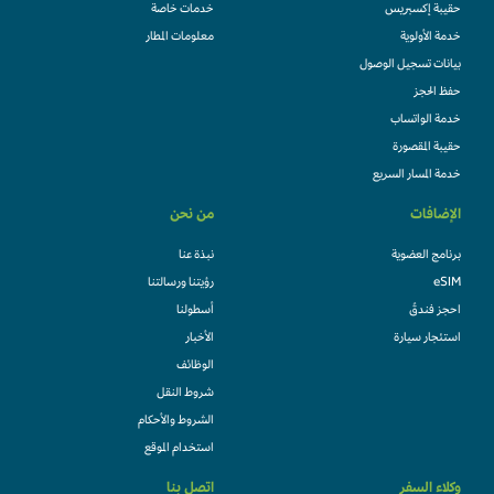
حقيبة إكسبريس
خدمات خاصة
خدمة الأولوية
معلومات المطار
بيانات تسجيل الوصول
حفظ الحجز
خدمة الواتساب
حقيبة المقصورة
خدمة المسار السريع
الإضافات
من نحن
برنامج العضوية
نبذة عنا
eSIM
رؤيتنا ورسالتنا
احجز فندقً
أسطولنا
استئجار سيارة
الأخبار
الوظائف
شروط النقل
الشروط والأحكام
استخدام الموقع
وكلاء السفر
اتصل بنا