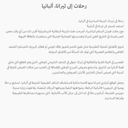
رحلات إلى تيرانا، ألبانيا
رحلة إلى تيرانا، المدينة الساحرة في ألبانيا.
استعد للسفر الى تيرانا في ألبانيا!
مع رحلات طيران السلام المباشرة، أصبحت هذه المدينة البلقانية الديناميكية أقرب لك من أيّ وقت مضى.
اغمر نفسك في التاريخ الغني لتيرانا وهندستها المعمارية الجميلة التي ستغمرك بالطاقة الحيوية.
تذوق الأطباق المحلية التقليدية مثل طبق اللحم المخبوز طاڤ كوسي أو فطائر البيريك اللذيذةو اكتشف
المقاهي والمطاعم العصرية التي توفر لك أصنافًا من الأطباق الدولية.
انغمس في الحياة الفنية والثقافية في تيرانا. تجوّل في المتحف التاريخي الوطني، الذي يضم القطع التي تحكي
قصة ألبانيا عبر التاريخ. واستمتع بعروض المسرح الوطني بالإضافة إلى العديد من صالات العرض الفنيّة في
المدينة التي تعرض أعمال الفنانين الألبان المعروفين والصاعدين.
يجعل الموقع المركزي لتيرانا منها قاعدة مثالية لاستكشاف المناظر الطبيعية المتنوعة في ألبانيا. استمتع برحلة
يومية إلى الريفييرا الألبانية الرائعة، بشواطئها النقية ومياهها الزرقاء المنعشة. ولا تفوت زيارة مدينة
دوريس القديمة، أو قم برحلة في الداخل إلى جبال الألب الألبانية، التي ستبهرك بمناظرها الطبيعية
وقراها الساحرة.