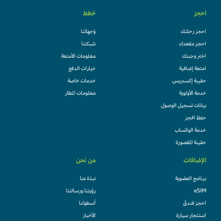
احجز
خطط
احجز رحلتك
وُجهاتنا
احجز مقعدك
شبكتنا
اختر وجبتك
معلومات الأمتعة
امتعة إضافية
خيارات الدفع
حقيبة إكسبريس
خدمات خاصة
خدمة الأولوية
معلومات المطار
بيانات تسجيل الوصول
حفظ الحجز
خدمة الواتساب
حقيبة المقصورة
الإضافات
من نحن
برنامج العضوية
نبذة عنا
eSIM
رؤيتنا ورسالتنا
احجز فندقً
أسطولنا
استئجار سيارة
الأخبار