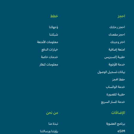
احجز
خطط
احجز رحلتك
وُجهاتنا
احجز مقعدك
شبكتنا
اختر وجبتك
معلومات الأمتعة
امتعة إضافية
خيارات الدفع
حقيبة إكسبريس
خدمات خاصة
خدمة الأولوية
معلومات المطار
بيانات تسجيل الوصول
حفظ الحجز
خدمة الواتساب
حقيبة المقصورة
خدمة المسار السريع
الإضافات
من نحن
برنامج العضوية
نبذة عنا
eSIM
رؤيتنا ورسالتنا