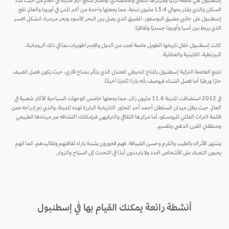
إسطنبول هي عاصمة تركيا ومركزها الثقافي والاقتصادي، وتعتبر سابع أكبر مدينة في العالم من حيث عدد
السكان والذي يقدّر بحوالي 13.4 مليون نسمة، مما يجعلها واحدة من أكبر المدن في أوروبا والعالم. تقع
إسطنبول على جانبي مضيق البوسفور، المضيق الذي يصل بين البحر الأسود وبحر مرمرة، لتشكل الجسر
الذي يربط بين آسيا وأوروبا جسديًا وثقافيًا.
كانت إسطنبول خلال تاريخها الطويل عاصمة لعدد من الدول والإمبراطوريات بما في ذلك الرومانية،
البيزنطية، اللاتينية والعثمانية.
تتمتع العاصمة التركية إسطنبول بالمناخ المحيطي المعتدل الذي يتأثر بمناخ قاري، حيث يكون فصل الصيف
حارًا ورطبًا أما فصل الشتاء فيوصف بأنه باردًا ثلجيًا أحيانًا.
في 2012 استضافت المدينة 11.6 مليون زائر، مما يجعلها خامس الوجهات السياحية الأكثر شعبية في
العالم. حيث يظل ميدان السلطان أحمد أحد المحاور التاريخية البارزة لهذه المدينة، والذي تم إدراجه ضمن
قائمة التراث العالمي لليونسكو، أما مركزها الثقافي والترفيهي فبإمكانك اكتشافه عبر ميناءها الطبيعي
ومنطقتي القرن الذهبي وتقسيم.
يشتهر الأتراك بالطيب والكرم وحسن الضيافة. فهم فخورون بشدة بثراء ثقافتهم وتقاليدهم، كما انهم
يحبون التعرف على الأشخاص الجدد ولا يترددون أبدًا في التحدث إلى السيّاح والزوار.
أنشطة رائعة يمكنك القيام بها في إسطنبول