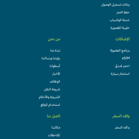
بيانات تسجيل الوصول
حفظ الحجز
خدمة الواتساب
حقيبة المقصورة
الإضافات
من نحن
برنامج العضوية
نبذة عنا
eSIM
رؤيتنا ورسالتنا
احجز فندقً
أسطولنا
استئجار سيارة
الأخبار
الوظائف
شروط النقل
الشروط والأحكام
استخدام الموقع
وكلاء السفر
اتصل بنا
وكلاء السفر
مكاتبنا
الملاحظات