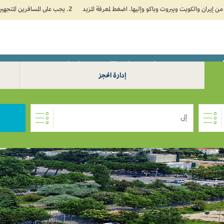
2. يجب على المسافرين المتجهين إلى الهند تعبئة نموذج الإقرار الصحي الذاتي (Air Suvidha) الإلزامي قبل موعد الوصول بـ 24 ساعة على الأقل. اضغط هنا للدخول إلى بوابة Air Suvidha.
Abu Dh إلى تيرانا 0
خطط
الإضافات
وكل
إدارة الحجز
إلى