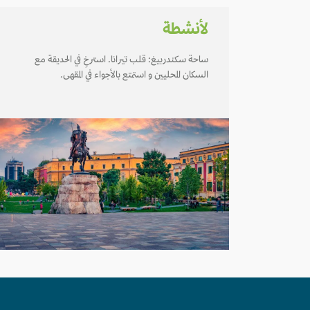
لأنشطة
ساحة سكندربيغ: قلب تيرانا. استرخِ في الحديقة مع
السكان المحليين و استمتع بالأجواء في المقهى.