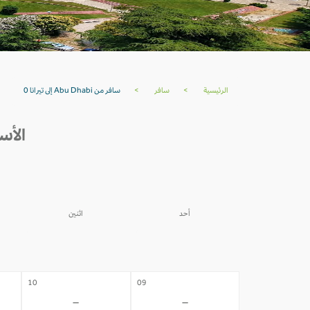
الرئيسية
>
سافر
>
سافر من Abu Dhabi إلى تيرانا 0
الأسعار من U DHABI
أحد
اثنين
03
02
-
-
10
09
-
-