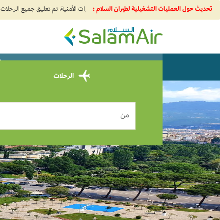
تحديث حول العمليات التشغيلية لطيران السلام :
SalamAir
سافر من abi
احجز
الرحلات
من