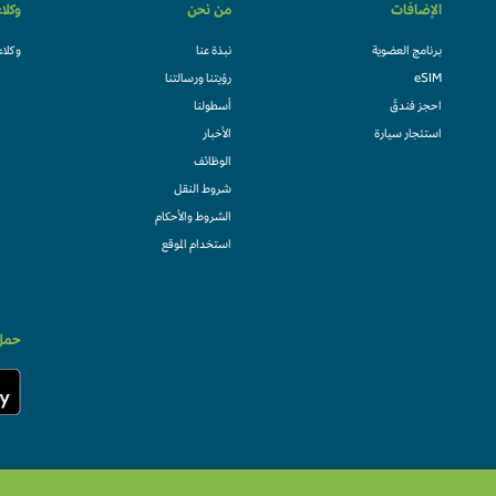
الإضافات
من نحن
وكلا
برنامج العضوية
نبذة عنا
وكلاء
eSIM
رؤيتنا ورسالتنا
احجز فندقً
أسطولنا
استئجار سيارة
الأخبار
الوظائف
شروط النقل
الشروط والأحكام
استخدام الموقع
حمل 