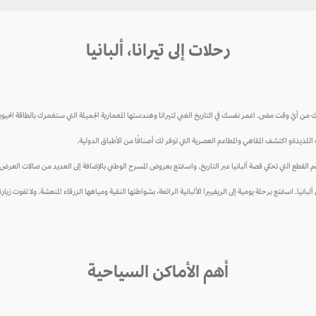
رحلات إلى تيرانا، ألبانيا
 من أيّ وقت مضى. اغمر نفسك في التاريخ الغني لتيرانا وهندستها المعمارية الجميلة التي ستغمرك بالطاقة الحيوي
اللذيذةو اكتشف المقاهي والمطاعم العصرية التي توفر لك أصنافًا من الأطباق الدولية.
يضم القطع التي تحكي قصة ألبانيا عبر التاريخ. واستمتع بعروض المسرح الوطني بالإضافة إلى العديد من صالات العرض ا
ألبانيا. استمتع برحلة يومية إلى الريفييرا الألبانية الرائعة، بشواطئها النقية ومياهها الزرقاء المنعشة. ولا تفوت زي
أهم الأماكن السياحية