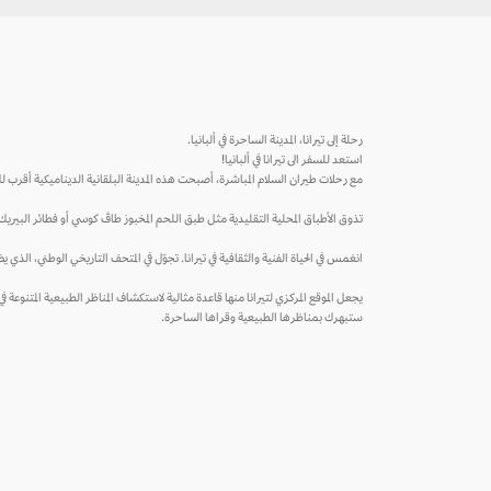
رحلة إلى تيرانا، المدينة الساحرة في ألبانيا.
استعد للسفر الى تيرانا في ألبانيا!
مع رحلات طيران السلام المباشرة، أصبحت هذه المدينة البلقانية الديناميكية أقرب لك
تذوق الأطباق المحلية التقليدية مثل طبق اللحم المخبوز طاڤ كوسي أو فطائر البيريك 
انغمس في الحياة الفنية والثقافية في تيرانا. تجوّل في المتحف التاريخي الوطني، الذي 
يجعل الموقع المركزي لتيرانا منها قاعدة مثالية لاستكشاف المناظر الطبيعية المتنوعة في 
ستبهرك بمناظرها الطبيعية وقراها الساحرة.