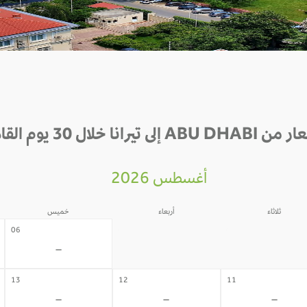
AB إلى تيرانا خلال 30 يوم القادمة
أغسطس 2026
ثلاثاء
أربعاء
خميس
05
04
06
-
-
-
13
12
11
-
-
-