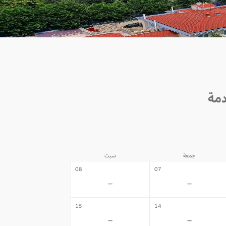
جمعة
سبت
08
07
-
-
15
14
-
-