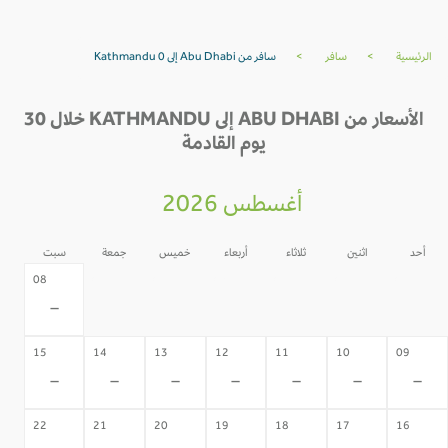
الرئيسية
>
سافر
>
سافر من Abu Dhabi إلى Kathmandu 0
الأسعار من ABU DHABI إلى KATHMANDU خلال 30
يوم القادمة
أغسطس 2026
أحد
اثنين
ثلاثاء
أربعاء
خميس
جمعة
سبت
07
06
05
04
03
02
08
-
-
-
-
-
-
-
15
14
13
12
11
10
09
-
-
-
-
-
-
-
22
21
20
19
18
17
16