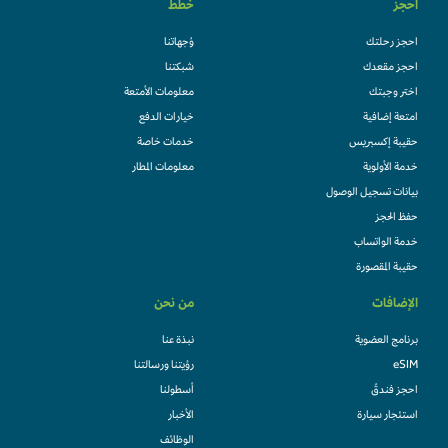
احجز
خطط
احجز رحلتك
وُجهاتنا
احجز مقعدك
شبكتنا
اختر وجبتك
معلومات الأمتعة
امتعة إضافية
خيارات الدفع
حقيبة إكسبريس
خدمات خاصة
خدمة الأولوية
معلومات المطار
بيانات تسجيل الوصول
حفظ الحجز
خدمة الواتساب
حقيبة المقصورة
الإضافات
من نحن
برنامج العضوية
نبذة عنا
eSIM
رؤيتنا ورسالتنا
احجز فندقً
أسطولنا
استئجار سيارة
الأخبار
الوظائف