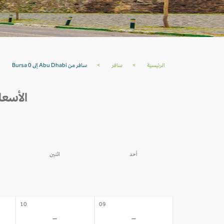
الرئيسية
>
سافر
>
سافر من Abu Dhabi إلى Bursa 0
الأسعار من ABU DHABI إلى A
أحد
اثنين
03
02
-
-
10
09
-
-