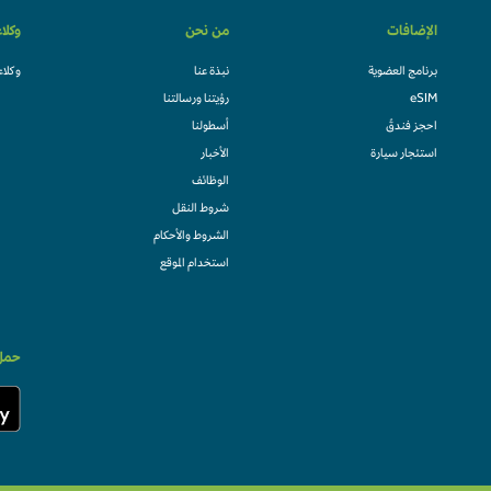
الإضافات
من نحن
وكلا
برنامج العضوية
نبذة عنا
وكلاء
eSIM
رؤيتنا ورسالتنا
احجز فندقً
أسطولنا
استئجار سيارة
الأخبار
الوظائف
شروط النقل
الشروط والأحكام
استخدام الموقع
حمل 