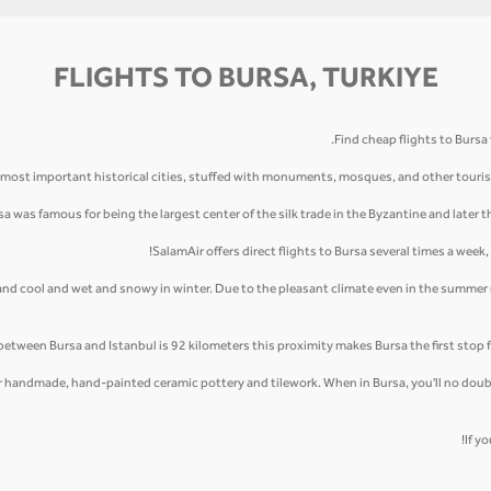
FLIGHTS TO BURSA, TURKIYE
Find cheap flights to Bursa 
's most important historical cities, stuffed with monuments, mosques, and other touris
sa was famous for being the largest center of the silk trade in the Byzantine and later 
SalamAir offers direct flights to Bursa several times a week
 and cool and wet and snowy in winter. Due to the pleasant climate even in the summer
between Bursa and Istanbul is 92 kilometers this proximity makes Bursa the first stop
r handmade, hand-painted ceramic pottery and tilework. When in Bursa, you'll no doubt n
If y