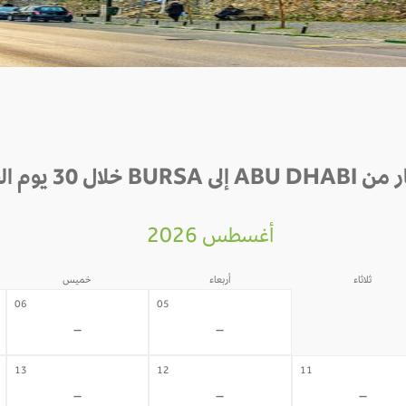
BURS خلال 30 يوم القادمة
أغسطس 2026
ثلاثاء
أربعاء
خميس
04
06
05
-
-
-
13
12
11
-
-
-