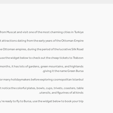
from Muscat and visit one of the most charming cities in Turkiye.
t attractions dating from the early years of the Ottoman Empire.
the Ottoman empires, during the period of the lucrative Silk Road.
, use the widget below to check out the cheap tickets to Trabzon!
 months, it has lots of gardens, green mountains, and highlands
giving it the name Green Bursa.
 for many holidaymakers before exploring cosmopolitan Istanbul.
otice the colorful plates, bowls, cups, trivets, coasters, table
utensils, and figurines of all kinds.
ou’re ready to fly to Bursa, use the widget below to book your trip!