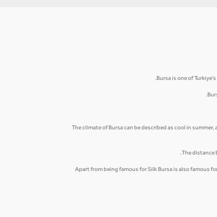
Bursa is one of Turkiye
Bur
The climate of Bursa can be described as cool in summer,
The distance 
Apart from being famous for Silk Bursa is also famous fo